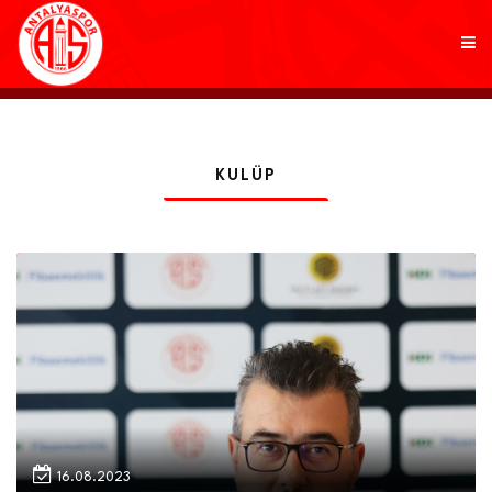
KULÜP
KULÜP
FUTBOL
AKADEMİ
MARKALAR
TARAFTAR
BRANŞLAR
16.08.2023
HABERLER