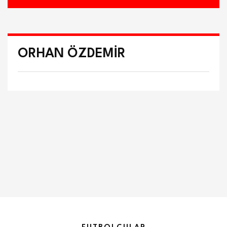
ORHAN ÖZDEMİR