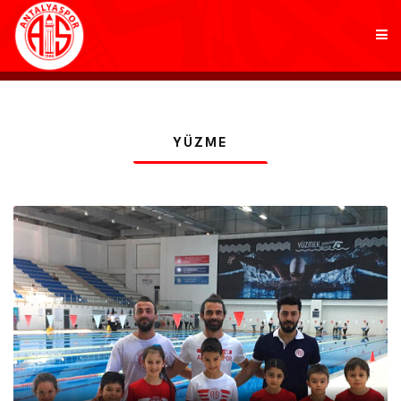
KULÜP
YÜZME
FUTBOL
AKADEMİ
MARKALAR
TARAFTAR
BRANŞLAR
HABERLER