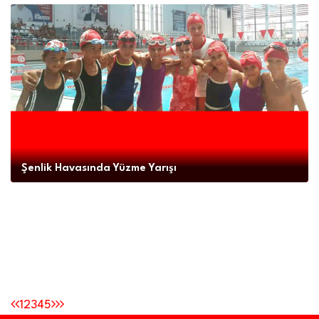
Şenlik Havasında Yüzme Yarışı
1
2
3
4
5