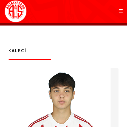
KULÜP
KALECI
FUTBOL
AKADEMİ
MARKALAR
TARAFTAR
BRANŞLAR
HABERLER