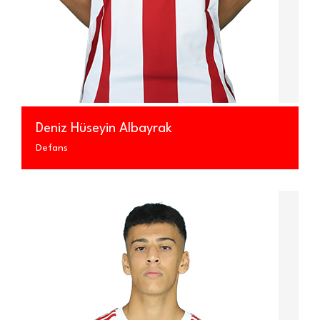
Deniz Hüseyin Albayrak
Defans