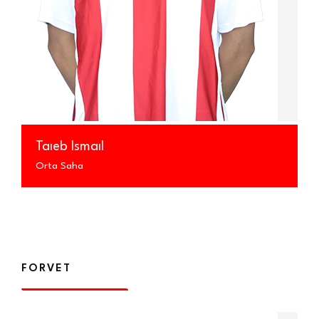
Taıeb Ismaıl
Orta Saha
FORVET