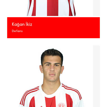
Kağan İkiz
Defans