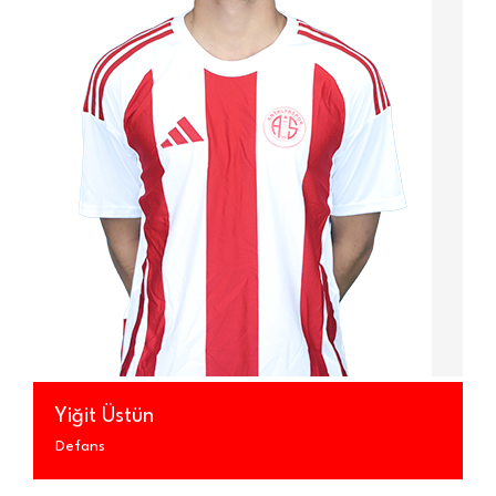
Yiğit Üstün
Defans