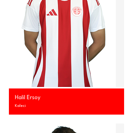
İLETİŞİM
Halil Ersoy
Kaleci