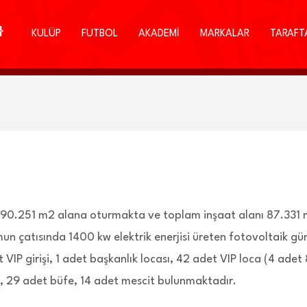
KULÜP
FUTBOL
AKADEMİ
MARKALAR
TARAFT
 90.251 m2 alana oturmakta ve toplam inşaat alanı 87.331
un çatısında 1400 kw elektrik enerjisi üreten fotovoltaik gü
 VIP girişi, 1 adet başkanlık locası, 42 adet VIP loca (4 adet
nı, 29 adet büfe, 14 adet mescit bulunmaktadır.