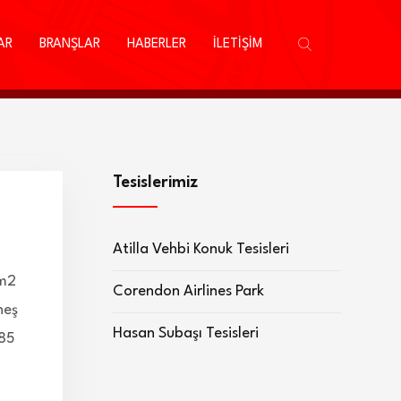
AR
BRANŞLAR
HABERLER
İLETİŞİM
Tesislerimiz
Atilla Vehbi Konuk Tesisleri
 m2
Corendon Airlines Park
neş
Hasan Subaşı Tesisleri
 85