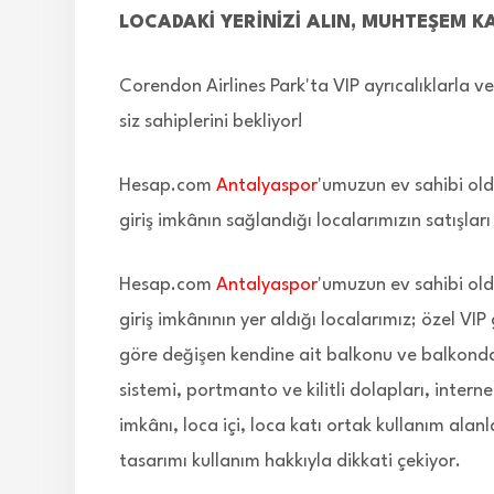
LOCADAKİ YERİNİZİ ALIN, MUHTEŞEM K
Corendon Airlines Park'ta VIP ayrıcalıklarla v
siz sahiplerini bekliyor!
Hesap.com
Antalyaspor
'umuzun ev sahibi ol
giriş imkânın sağlandığı localarımızın satışla
Hesap.com
Antalyaspor
'umuzun ev sahibi ol
giriş imkânının yer aldığı localarımız; özel VI
göre değişen kendine ait balkonu ve balkonda 
sistemi, portmanto ve kilitli dolapları, inter
imkânı, loca içi, loca katı ortak kullanım alanl
tasarımı kullanım hakkıyla dikkati çekiyor.