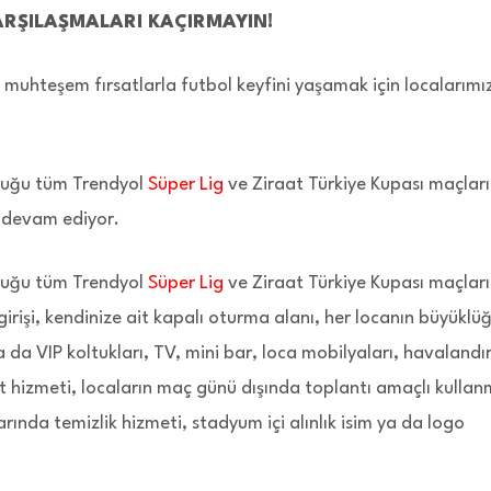
ARŞILAŞMALARI KAÇIRMAYIN!
e muhteşem fırsatlarla futbol keyfini yaşamak için localarımı
duğu tüm Trendyol
Süper Lig
ve Ziraat Türkiye Kupası maçlar
rı devam ediyor.
duğu tüm Trendyol
Süper Lig
ve Ziraat Türkiye Kupası maçlar
P girişi, kendinize ait kapalı oturma alanı, her locanın büyüklü
da VIP koltukları, TV, mini bar, loca mobilyaları, havaland
net hizmeti, locaların maç günü dışında toplantı amaçlı kulla
arında temizlik hizmeti, stadyum içi alınlık isim ya da logo