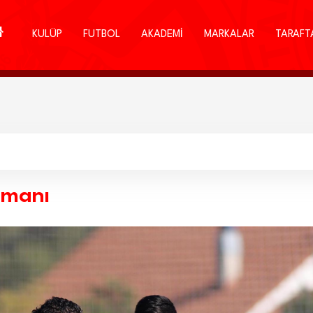
KULÜP
FUTBOL
AKADEMİ
MARKALAR
TARAFT
nmanı