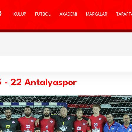
KULÜP
FUTBOL
AKADEMİ
MARKALAR
TARAFT
 - 22 Antalyaspor