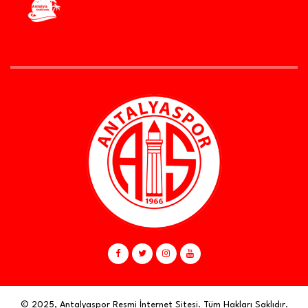
© 2025, Antalyaspor Resmi İnternet Sitesi. Tüm Hakları Saklıdır.