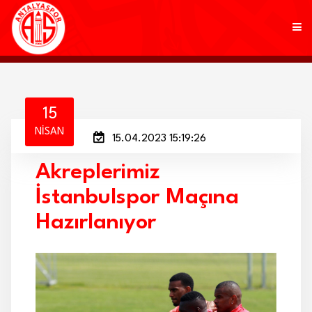
KULÜP
15
NISAN
15.04.2023 15:19:26
FUTBOL
Akreplerimiz
AKADEMİ
İstanbulspor Maçına
MARKALAR
Hazırlanıyor
TARAFTAR
BRANŞLAR
HABERLER