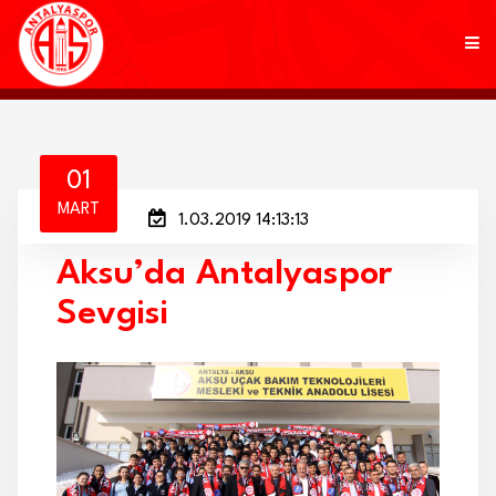
KULÜP
01
MART
1.03.2019 14:13:13
FUTBOL
Aksu’da Antalyaspor
AKADEMİ
Sevgisi
MARKALAR
TARAFTAR
BRANŞLAR
HABERLER