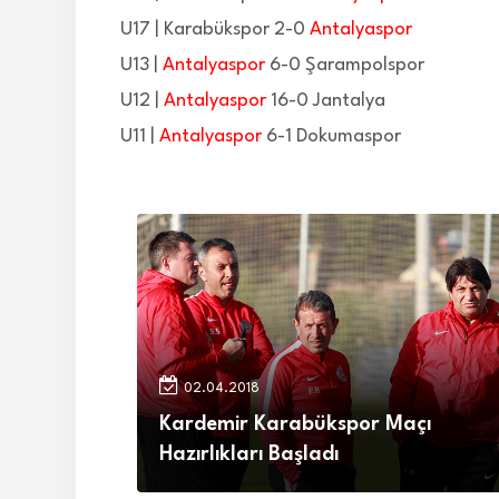
U17 | Karabükspor 2-0
Antalyaspor
U13 |
Antalyaspor
6-0 Şarampolspor
U12 |
Antalyaspor
16-0 Jantalya
U11 |
Antalyaspor
6-1 Dokumaspor
02.04.2018
Kardemir Karabükspor Maçı
Hazırlıkları Başladı