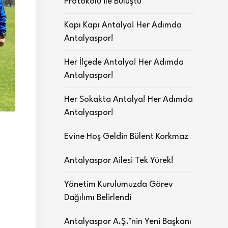
Protokolü ile Buluştu
Kapı Kapı Antalya! Her Adımda
Antalyaspor!
Her İlçede Antalya! Her Adımda
Antalyaspor!
Her Sokakta Antalya! Her Adımda
Antalyaspor!
Evine Hoş Geldin Bülent Korkmaz
Antalyaspor Ailesi Tek Yürek!
Yönetim Kurulumuzda Görev
Dağılımı Belirlendi
Antalyaspor A.Ş.’nin Yeni Başkanı