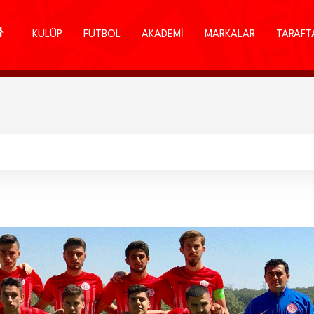
KULÜP
FUTBOL
AKADEMİ
MARKALAR
TARAFT