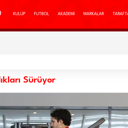
KULÜP
FUTBOL
AKADEMİ
MARKALAR
TARAFT
ıkları Sürüyor