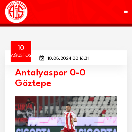
KULÜP
10
AĞUSTOS
10.08.2024 00:16:31
FUTBOL
Antalyaspor 0-0
AKADEMİ
Göztepe
MARKALAR
TARAFTAR
BRANŞLAR
HABERLER