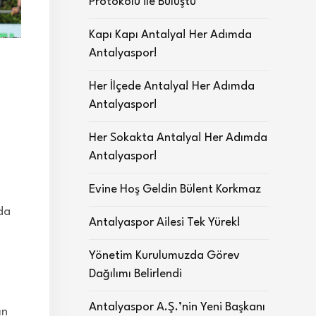
Protokolü ile Buluştu
Kapı Kapı Antalya! Her Adımda
Antalyaspor!
Her İlçede Antalya! Her Adımda
Antalyaspor!
Her Sokakta Antalya! Her Adımda
Antalyaspor!
Evine Hoş Geldin Bülent Korkmaz
da
Antalyaspor Ailesi Tek Yürek!
Yönetim Kurulumuzda Görev
Dağılımı Belirlendi
Antalyaspor A.Ş.’nin Yeni Başkanı
ın