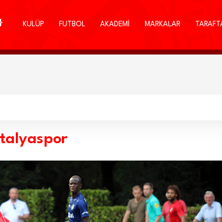
KULÜP
FUTBOL
AKADEMİ
MARKALAR
TARAFT
ntalyaspor