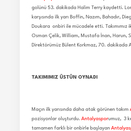
golünü 53. dakikada Halim Terry kaydetti. 
karşısında ilk yarı Boffin, Nazım, Bahadır, D
Doukara onbiri ile mücadele etti. Takımımız i
Osman Çelik, William, Mustafa İnan, Harun, Se
Direktörümüz Bülent Korkmaz, 70. dakikada Akı
TAKIMIMIZ ÜSTÜN OYNADI
Maçın ilk yarısında daha atak görünen takım
pozisyonlar oluşturdu.
Antalyaspor
umuz, 3 ke
tamamen farklı bir onbirle başlayan
Antalyas