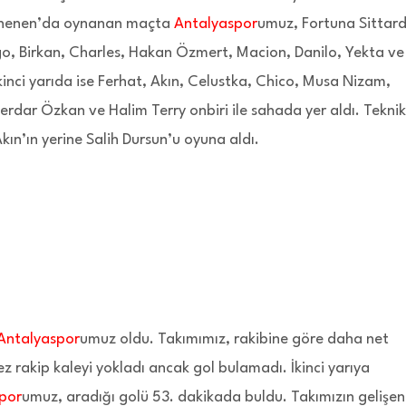
Lonenen’da oynanan maçta
Antalyaspor
umuz, Fortuna Sittar
iego, Birkan, Charles, Hakan Özmert, Macion, Danilo, Yekta ve
kinci yarıda ise Ferhat, Akın, Celustka, Chico, Musa Nizam,
rdar Özkan ve Halim Terry onbiri ile sahada yer aldı. Teknik
n’ın yerine Salih Dursun’u oyuna aldı.
Antalyaspor
umuz oldu. Takımımız, rakibine göre daha net
z rakip kaleyi yokladı ancak gol bulamadı. İkinci yarıya
por
umuz, aradığı golü 53. dakikada buldu. Takımızın gelişen