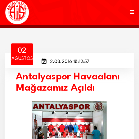
KULÜP
02
AĞUSTOS
2.08.2016 18:12:57
FUTBOL
Antalyaspor Havaalanı
AKADEMİ
Mağazamız Açıldı
MARKALAR
TARAFTAR
BRANŞLAR
HABERLER