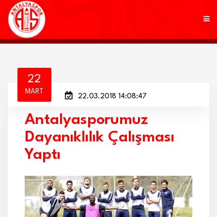
KULÜP
22
MART
22.03.2018 14:08:47
FUTBOL
Antalyasporumuz
AKADEMİ
Dayanıklılık Çalışması
MARKALAR
Yaptı
TARAFTAR
BRANŞLAR
HABERLER