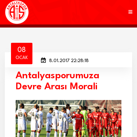
KULÜP
08
OCAK
8.01.2017 22:28:18
FUTBOL
Antalyasporumuza
AKADEMİ
Devre Arası Morali
MARKALAR
TARAFTAR
BRANŞLAR
HABERLER