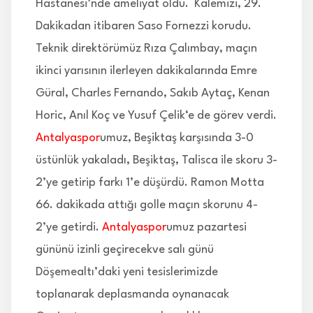
Hastanesi’nde ameliyat oldu. Kalemizi, 29.
Dakikadan itibaren Saso Fornezzi korudu.
Teknik direktörümüz Rıza Çalımbay, maçın
ikinci yarısının ilerleyen dakikalarında Emre
Güral, Charles Fernando, Sakıb Aytaç, Kenan
Horic, Anıl Koç ve Yusuf Çelik‘e de görev verdi.
Antalyaspor
umuz, Beşiktaş karşısında 3-0
üstünlük yakaladı, Beşiktaş, Talisca ile skoru 3-
2’ye getirip farkı 1’e düşürdü. Ramon Motta
66. dakikada attığı golle maçın skorunu 4-
2’ye getirdi.
Antalyaspor
umuz pazartesi
gününü izinli geçirecekve salı günü
Döşemealtı’daki yeni tesislerimizde
toplanarak deplasmanda oynanacak