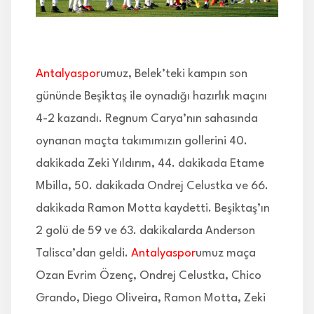
İLETİŞİM
Antalyaspor
umuz, Belek’teki kampın son
gününde Beşiktaş ile oynadığı hazırlık maçını
4-2 kazandı. Regnum Carya’nın sahasında
oynanan maçta takımımızın gollerini 40.
dakikada Zeki Yıldırım, 44. dakikada Etame
Mbilla, 50. dakikada Ondrej Celustka ve 66.
dakikada Ramon Motta kaydetti. Beşiktaş’ın
2 golü de 59 ve 63. dakikalarda Anderson
Talisca’dan geldi.
Antalyaspor
umuz maça
Ozan Evrim Özenç, Ondrej Celustka, Chico
Grando, Diego Oliveira, Ramon Motta, Zeki