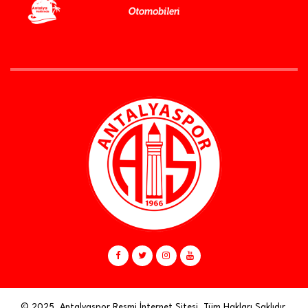
© 2025, Antalyaspor Resmi İnternet Sitesi. Tüm Hakları Saklıdır.