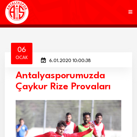
KULÜP
06
OCAK
6.01.2020 10:00:38
FUTBOL
Antalyasporumuzda
AKADEMİ
Çaykur Rize Provaları
MARKALAR
TARAFTAR
BRANŞLAR
HABERLER