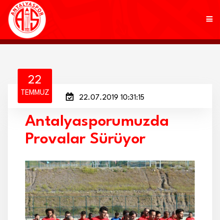
KULÜP
22
TEMMUZ
22.07.2019 10:31:15
FUTBOL
Antalyasporumuzda
AKADEMİ
Provalar Sürüyor
MARKALAR
TARAFTAR
BRANŞLAR
HABERLER