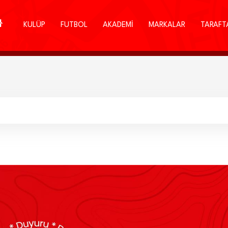
KULÜP
FUTBOL
AKADEMİ
MARKALAR
TARAFT