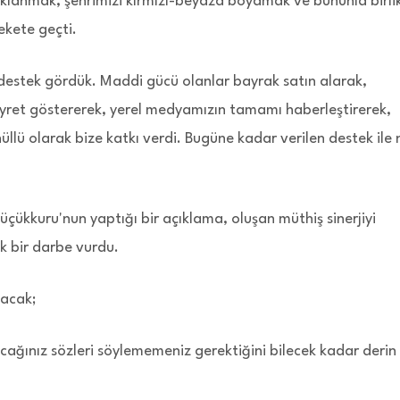
aklanmak, şehrimizi kırmızı-beyaza boyamak ve bununla birli
ekete geçti.
 destek gördük. Maddi gücü olanlar bayrak satın alarak,
ret göstererek, yerel medyamızın tamamı haberleştirerek,
llü olarak bize katkı verdi. Bugüne kadar verilen destek ile 
çükkuru'nun yaptığı bir açıklama, oluşan müthiş sinerjiyi
 bir darbe vurdu.
lacak;
acağınız sözleri söylememeniz gerektiğini bilecek kadar derin