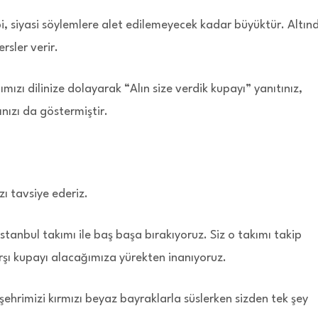
i, siyasi söylemlere alet edilemeyecek kadar büyüktür. Altın
rsler verir.
ızı dilinize dolayarak “Alın size verdik kupayı” yanıtınız,
nızı da göstermiştir.
ı tavsiye ederiz.
İstanbul takımı ile baş başa bırakıyoruz. Siz o takımı takip
rşı kupayı alacağımıza yürekten inanıyoruz.
şehrimizi kırmızı beyaz bayraklarla süslerken sizden tek şey