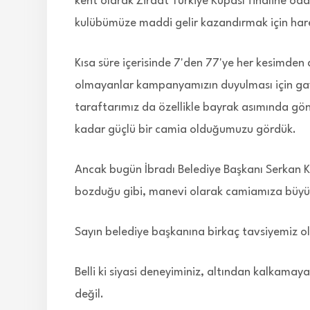
kent olarak Ziraat Türkiye Kupası finaline od
kulübümüze maddi gelir kazandırmak için har
Kısa süre içerisinde 7'den 77'ye her kesimden
olmayanlar kampanyamızın duyulması için gay
taraftarımız da özellikle bayrak asımında gönü
kadar güçlü bir camia olduğumuzu gördük.
Ancak bugün İbradı Belediye Başkanı Serkan Kü
bozduğu gibi, manevi olarak camiamıza büyük
Sayın belediye başkanına birkaç tavsiyemiz o
Belli ki siyasi deneyiminiz, altından kalkamay
değil.