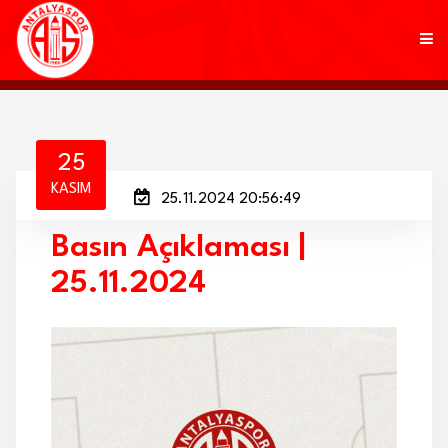
KULÜP
25
KASIM
25.11.2024 20:56:49
FUTBOL
Basın Açıklaması |
AKADEMİ
25.11.2024
MARKALAR
TARAFTAR
BRANŞLAR
HABERLER