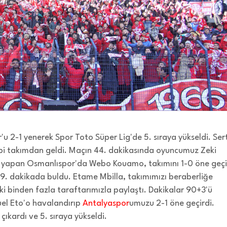
2-1 yenerek Spor Toto Süper Lig'de 5. sıraya yükseldi. Ser
bi takımdan geldi. Maçın 44. dakikasında oyuncumuz Zeki
ak yapan Osmanlıspor'da Webo Kouamo, takımını 1-0 öne geçi
89. dakikada buldu. Etame Mbilla, takımımızı beraberliğe
ki binden fazla taraftarımızla paylaştı. Dakikalar 90+3'ü
uel Eto'o havalandırıp
Antalyaspor
umuzu 2-1 öne geçirdi.
çıkardı ve 5. sıraya yükseldi.