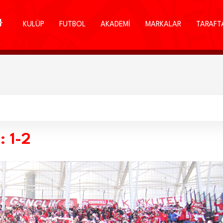
KULÜP
FUTBOL
AKADEMİ
MARKALAR
TARAFT
: 1-2