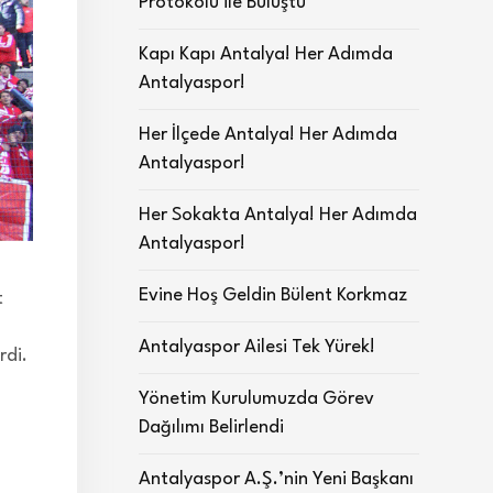
Protokolü ile Buluştu
Kapı Kapı Antalya! Her Adımda
Antalyaspor!
Her İlçede Antalya! Her Adımda
Antalyaspor!
Her Sokakta Antalya! Her Adımda
Antalyaspor!
Evine Hoş Geldin Bülent Korkmaz
t
Antalyaspor Ailesi Tek Yürek!
rdi.
Yönetim Kurulumuzda Görev
Dağılımı Belirlendi
Antalyaspor A.Ş.’nin Yeni Başkanı