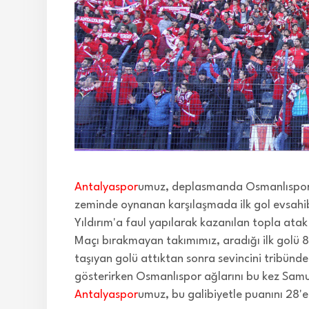
Antalyaspor
umuz, deplasmanda Osmanlıspor'u 
zeminde oynanan karşılaşmada ilk gol evsahi
Yıldırım'a faul yapılarak kazanılan topla at
Maçı bırakmayan takımımız, aradığı ilk golü 
taşıyan golü attıktan sonra sevincini tribünde
gösterirken Osmanlıspor ağlarını bu kez Sam
Antalyaspor
umuz, bu galibiyetle puanını 28'e 