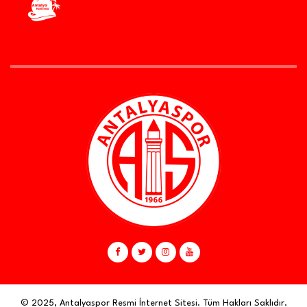
© 2025, Antalyaspor Resmi İnternet Sitesi. Tüm Hakları Saklıdır.