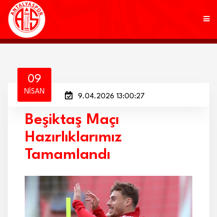
KULÜP
09
NISAN
9.04.2026 13:00:27
FUTBOL
Beşiktaş Maçı
AKADEMİ
Hazırlıklarımız
MARKALAR
Tamamlandı
TARAFTAR
BRANŞLAR
HABERLER