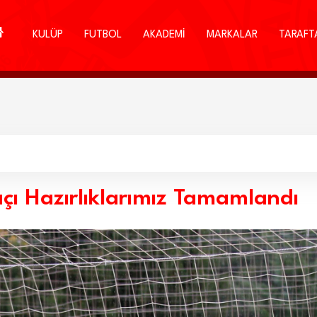
KULÜP
FUTBOL
AKADEMİ
MARKALAR
TARAFT
çı Hazırlıklarımız Tamamlandı