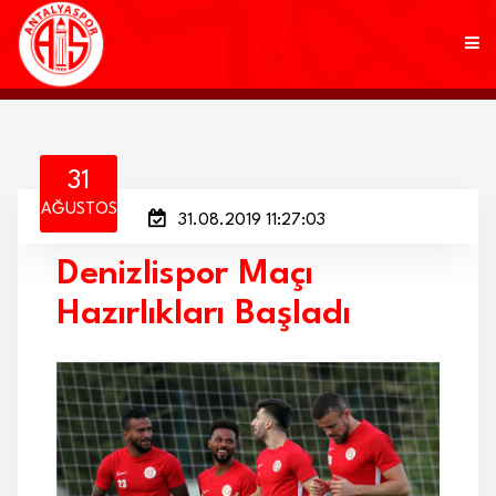
KULÜP
31
AĞUSTOS
31.08.2019 11:27:03
FUTBOL
Denizlispor Maçı
AKADEMİ
Hazırlıkları Başladı
MARKALAR
TARAFTAR
BRANŞLAR
HABERLER