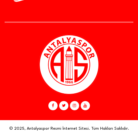
© 2025, Antalyaspor Resmi İnternet Sitesi. Tüm Hakları Saklıdır.