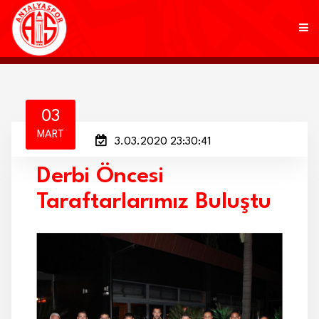
KULÜP
03
MART
3.03.2020 23:30:41
FUTBOL
Derbi Öncesi
AKADEMİ
Taraftarlarımız Buluştu
MARKALAR
TARAFTAR
BRANŞLAR
HABERLER