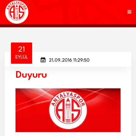
KULÜP
21
EYLÜL
21.09.2016 11:29:50
FUTBOL
Duyuru
AKADEMİ
MARKALAR
TARAFTAR
BRANŞLAR
HABERLER