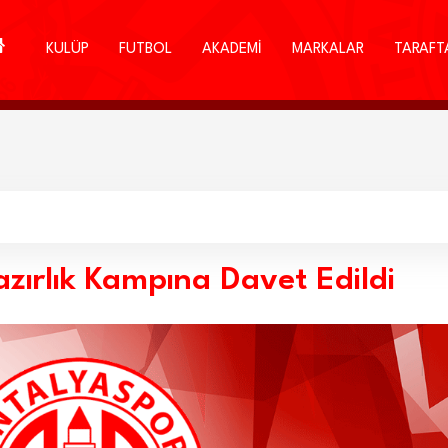
KULÜP
FUTBOL
AKADEMİ
MARKALAR
TARAFT
azırlık Kampına Davet Edildi