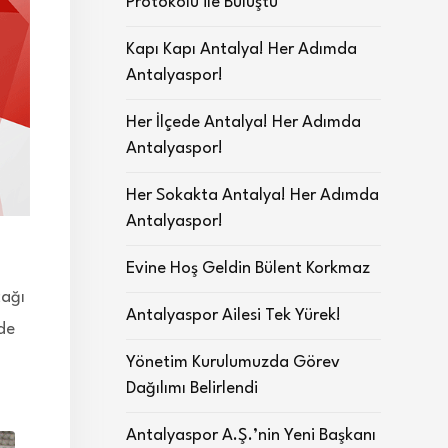
Protokolü ile Buluştu
Kapı Kapı Antalya! Her Adımda
Antalyaspor!
Her İlçede Antalya! Her Adımda
Antalyaspor!
Her Sokakta Antalya! Her Adımda
Antalyaspor!
Evine Hoş Geldin Bülent Korkmaz
cağı
Antalyaspor Ailesi Tek Yürek!
de
Yönetim Kurulumuzda Görev
Dağılımı Belirlendi
Antalyaspor A.Ş.’nin Yeni Başkanı