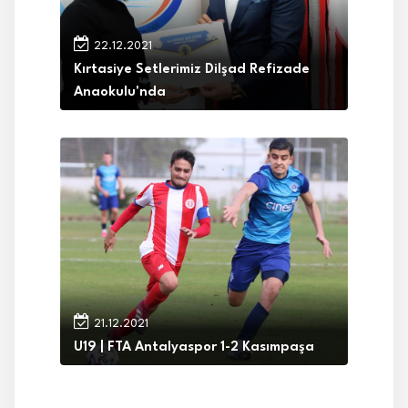
22.12.2021
Kırtasiye Setlerimiz Dilşad Refizade
Anaokulu'nda
21.12.2021
U19 | FTA Antalyaspor 1-2 Kasımpaşa