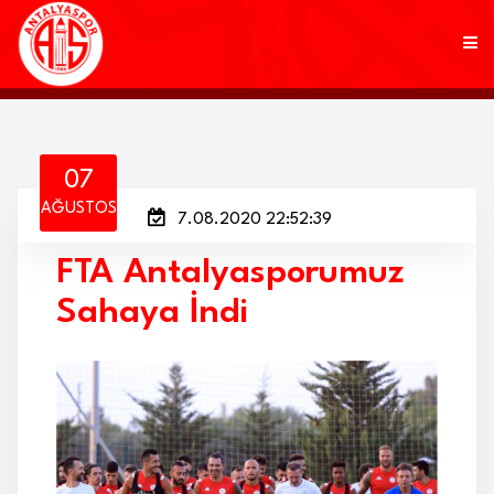
KULÜP
07
AĞUSTOS
7.08.2020 22:52:39
FUTBOL
FTA Antalyasporumuz
AKADEMİ
Sahaya İndi
MARKALAR
TARAFTAR
BRANŞLAR
HABERLER