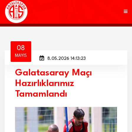
KULÜP
08
MAYIS
8.05.2026 14:13:23
FUTBOL
Galatasaray Maçı
AKADEMİ
Hazırlıklarımız
MARKALAR
Tamamlandı
TARAFTAR
BRANŞLAR
HABERLER