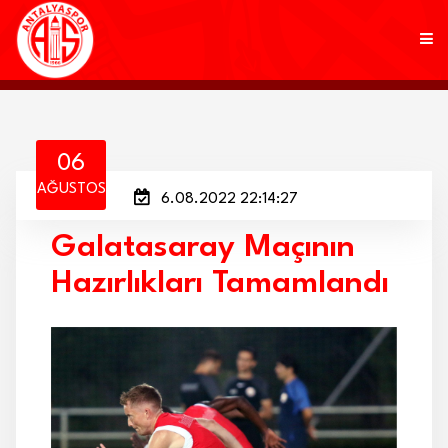
KULÜP
06
AĞUSTOS
6.08.2022 22:14:27
FUTBOL
Galatasaray Maçının
AKADEMİ
Hazırlıkları Tamamlandı
MARKALAR
TARAFTAR
BRANŞLAR
HABERLER