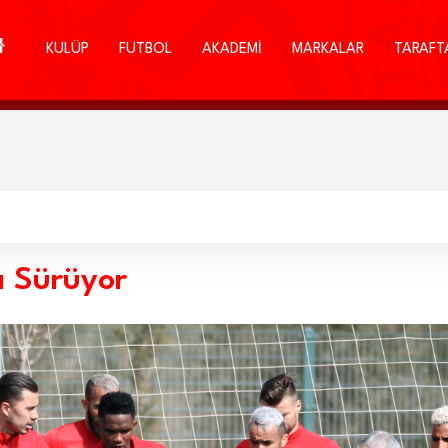
KULÜP
FUTBOL
AKADEMİ
MARKALAR
TARAFT
ı Sürüyor