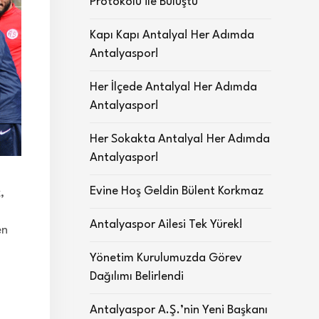
Protokolü ile Buluştu
Kapı Kapı Antalya! Her Adımda
Antalyaspor!
Her İlçede Antalya! Her Adımda
Antalyaspor!
Her Sokakta Antalya! Her Adımda
Antalyaspor!
Evine Hoş Geldin Bülent Korkmaz
,
Antalyaspor Ailesi Tek Yürek!
en
Yönetim Kurulumuzda Görev
Dağılımı Belirlendi
Antalyaspor A.Ş.’nin Yeni Başkanı