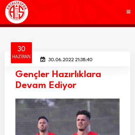
KULÜP
30
HAZIRAN
30.06.2022 21:38:40
FUTBOL
Gençler Hazırlıklara
AKADEMİ
Devam Ediyor
MARKALAR
TARAFTAR
BRANŞLAR
HABERLER