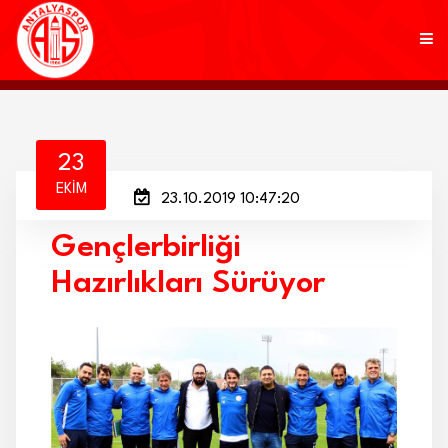
KULÜP
23
EKIM
23.10.2019 10:47:20
FUTBOL
Gençlerbirliği
AKADEMİ
Hazırlıkları Sürüyor
MARKALAR
TARAFTAR
BRANŞLAR
HABERLER