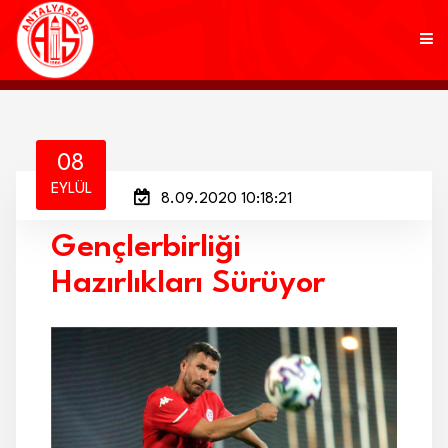
KULÜP
08
EYLÜL
8.09.2020 10:18:21
FUTBOL
Gençlerbirliği
AKADEMİ
Hazırlıkları Sürüyor
MARKALAR
TARAFTAR
BRANŞLAR
HABERLER