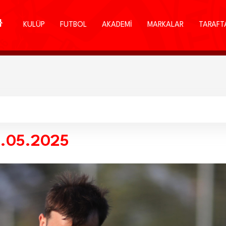
KULÜP
FUTBOL
AKADEMİ
MARKALAR
TARAFT
9.05.2025