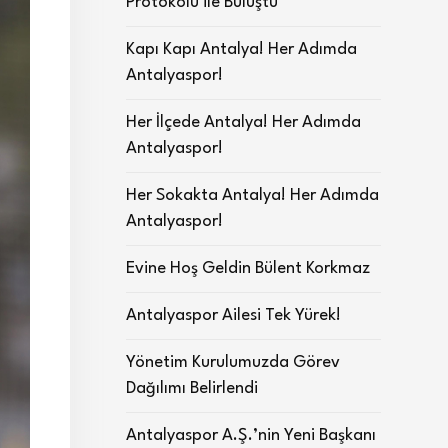
Protokolü ile Buluştu
Kapı Kapı Antalya! Her Adımda
Antalyaspor!
Her İlçede Antalya! Her Adımda
Antalyaspor!
Her Sokakta Antalya! Her Adımda
Antalyaspor!
Evine Hoş Geldin Bülent Korkmaz
Antalyaspor Ailesi Tek Yürek!
Yönetim Kurulumuzda Görev
Dağılımı Belirlendi
Antalyaspor A.Ş.’nin Yeni Başkanı