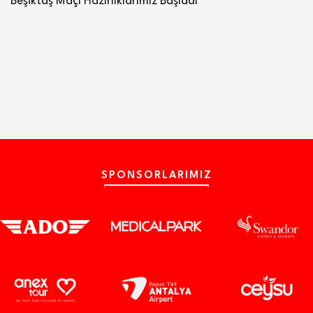
Beşiktaş Maçı Hazırlıklarımız Başladı
SPONSORLARIMIZ