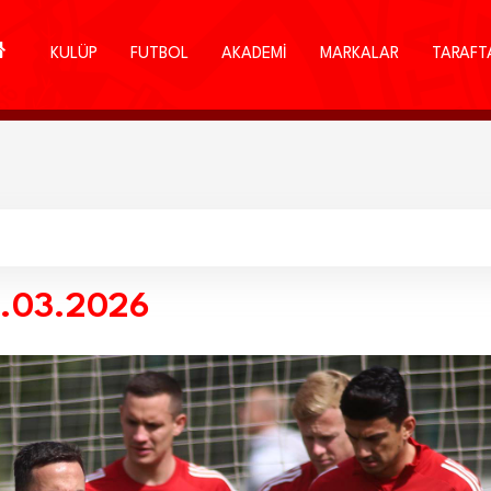
KULÜP
FUTBOL
AKADEMİ
MARKALAR
TARAFT
7.03.2026