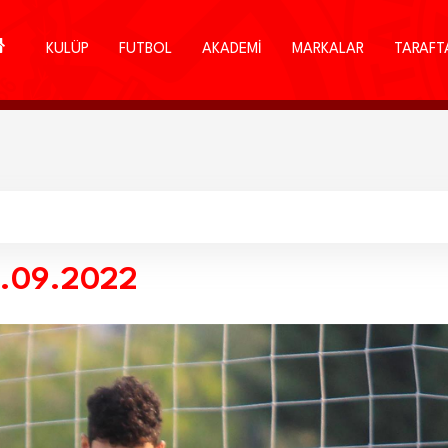
KULÜP
FUTBOL
AKADEMİ
MARKALAR
TARAFT
8.09.2022