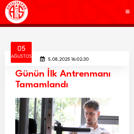
KULÜP
05
AĞUSTOS
5.08.2025 16:02:30
FUTBOL
Günün İlk Antrenmanı
AKADEMİ
Tamamlandı
MARKALAR
TARAFTAR
BRANŞLAR
HABERLER