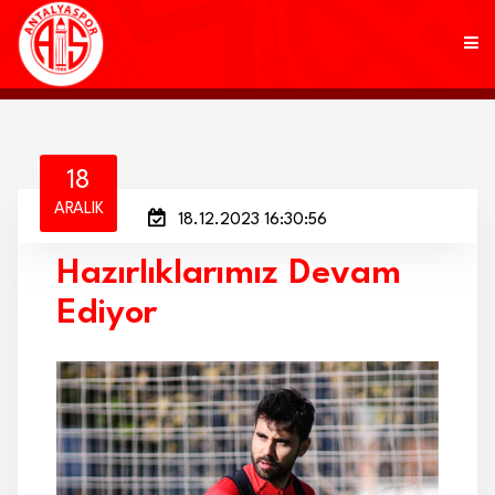
KULÜP
18
ARALIK
18.12.2023 16:30:56
FUTBOL
Hazırlıklarımız Devam
AKADEMİ
Ediyor
MARKALAR
TARAFTAR
BRANŞLAR
HABERLER