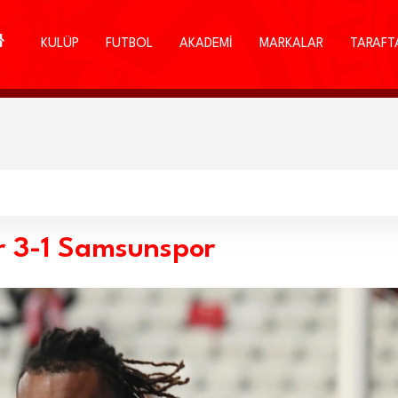
KULÜP
FUTBOL
AKADEMİ
MARKALAR
TARAFT
 3-1 Samsunspor