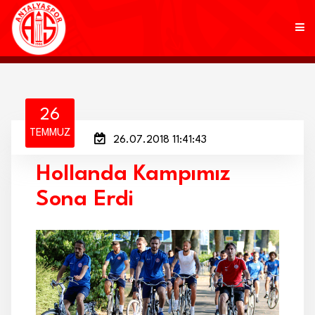
KULÜP
26
TEMMUZ
26.07.2018 11:41:43
FUTBOL
Hollanda Kampımız
AKADEMİ
Sona Erdi
MARKALAR
TARAFTAR
BRANŞLAR
HABERLER