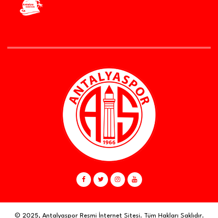
© 2025, Antalyaspor Resmi İnternet Sitesi. Tüm Hakları Saklıdır.