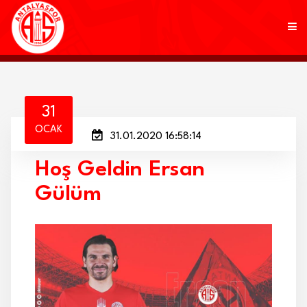
KULÜP
31
OCAK
31.01.2020 16:58:14
FUTBOL
Hoş Geldin Ersan
AKADEMİ
Gülüm
MARKALAR
TARAFTAR
BRANŞLAR
HABERLER