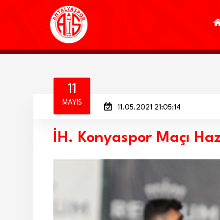
11
MAYIS
11.05.2021 21:05:14
İH. Konyaspor Maçı Hazı