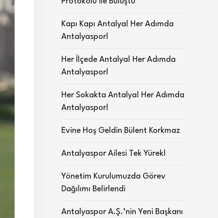
Protokolü ile Buluştu
Kapı Kapı Antalya! Her Adımda
Antalyaspor!
Her İlçede Antalya! Her Adımda
Antalyaspor!
Her Sokakta Antalya! Her Adımda
Antalyaspor!
Evine Hoş Geldin Bülent Korkmaz
Antalyaspor Ailesi Tek Yürek!
Yönetim Kurulumuzda Görev
Dağılımı Belirlendi
Antalyaspor A.Ş.’nin Yeni Başkanı