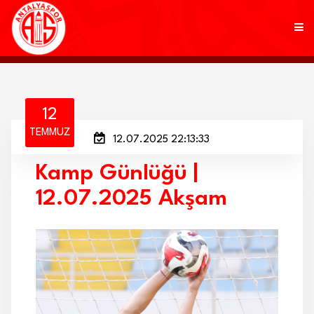
KULÜP
12
TEMMUZ
12.07.2025 22:13:33
FUTBOL
Kamp Günlüğü |
AKADEMİ
12.07.2025 Akşam
MARKALAR
TARAFTAR
BRANŞLAR
HABERLER