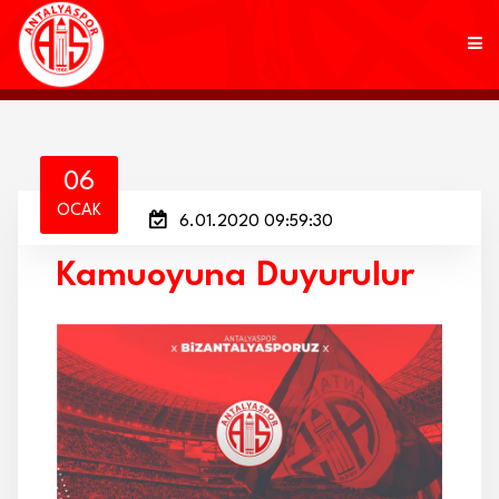
KULÜP
06
OCAK
6.01.2020 09:59:30
FUTBOL
Kamuoyuna Duyurulur
AKADEMİ
MARKALAR
TARAFTAR
BRANŞLAR
HABERLER