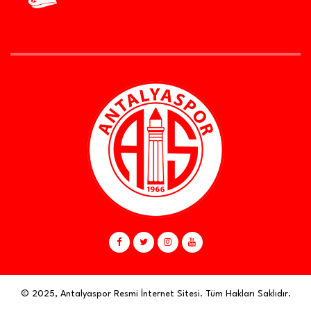
© 2025, Antalyaspor Resmi İnternet Sitesi. Tüm Hakları Saklıdır.